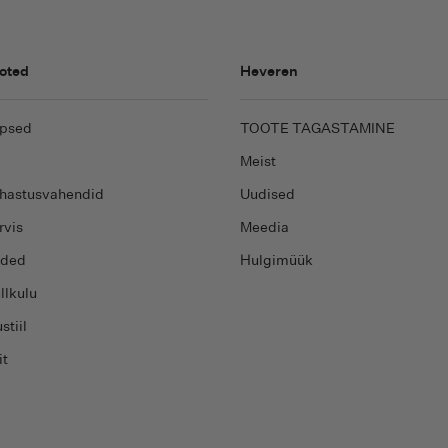
oted
Heveren
psed
TOOTE TAGASTAMINE
Meist
hastusvahendid
Uudised
rvis
Meedia
ided
Hulgimüük
llkulu
stiil
it