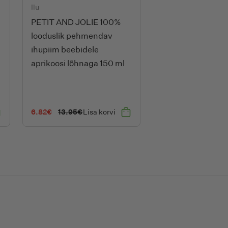
Ilu
PETIT AND JOLIE 100%
looduslik pehmendav
ihupiim beebidele
aprikoosi lõhnaga 150 ml
6.82
€
13.95
€
Lisa korvi
Algne
Current
hind
price
oli:
is:
13.95€.
6.82€.