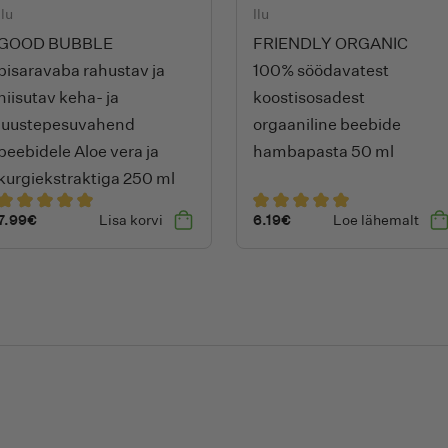
Ilu
Ilu
GOOD BUBBLE
FRIENDLY ORGANIC
pisaravaba rahustav ja
100% söödavatest
niisutav keha- ja
koostisosadest
juustepesuvahend
orgaaniline beebide
beebidele Aloe vera ja
hambapasta 50 ml
kurgiekstraktiga 250 ml
7.99
€
Lisa korvi
6.19
€
Loe lähemalt