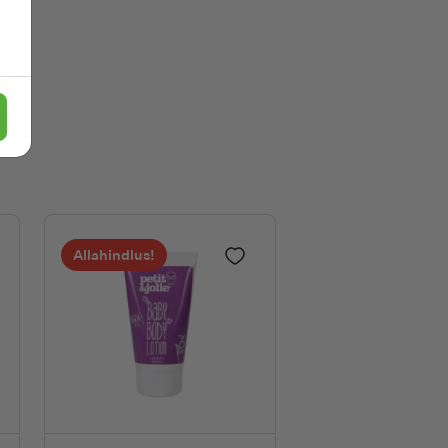
Yumearth
Allahindlus!
a lemmikutesse
Lisa lemmikutesse
hend beebidele Aloe vera ja kurgiekstraktiga 250 ml
avatest koostisosadest orgaaniline beebide hambapasta 50 ml
PETIT AND JOLIE 100% looduslik pehmendav ihupiim beebi