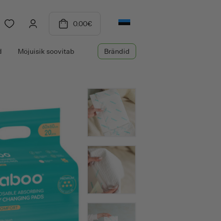
0.00
€
d
Mõjuisik soovitab
Brändid
P
Petal Fresh
Petit&Jolie
Piksters
Probiotic Craft
Probiotic Essence
Probiotic Pure
Pulpe De Vie
Pure Beginnings
PURE PAPAYACARE