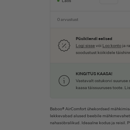
BABOO ühekordsed im
Laos
hind
price
Baboo
oli:
is:
Bae
9.99€.
7.49€.
0
arvustust
BBLÜV
Beauty Made Easy
Püsikliendi eelised
Bel Baby
Logi sisse
või
Loo konto
ja r
soodustust kõikidele täishin
Bellody
Ben&Anna
BERDOUES
KINGITUS KAASA!
Best Years
Vastavalt ostukorvi suuruse
kaasa täissuuruses toote. Li
Beter
Bielenda
Biolatte
Baboo® AirComfort ühekordsed mähkimis
lekkevabad alused beebile mähkmevahet
Biona
nahasõbralikud. Ideaalne kodus ja reisil. 
Blondepil