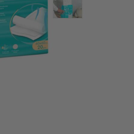
Purenn
R
REBAEL
Reer
Rockahula Kids
Rockit
S
Sanaka
Selfie Clothing
SILVANOLS
Sipo
Sodasan
SooBluu
Souldrops