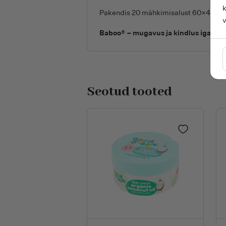
k
Pakendis 20 mähkimisalust 60×45
Baboo® – mugavus ja kindlus igal s
Seotud tooted
Lisa lemmik
GOOD BUBBLE 100% orgaanilisest kooko