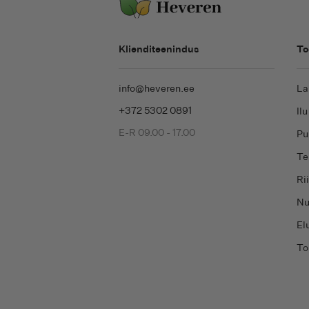
Klienditeenindus
To
info@heveren.ee
La
+372 5302 0891
Ilu
E-R 09.00 - 17.00
Pu
Te
Ri
Nu
Elu
To