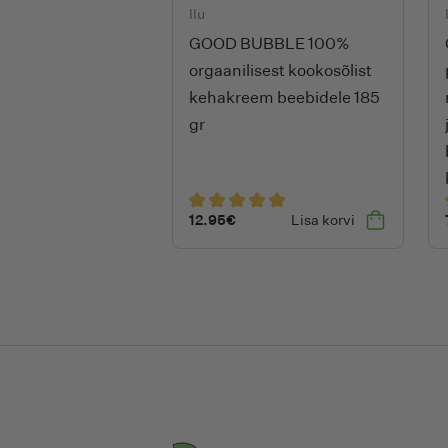
Ilu
GOOD BUBBLE 100%
orgaanilisest kookosõlist
kehakreem beebidele 185
gr
12.95
€
Lisa korvi