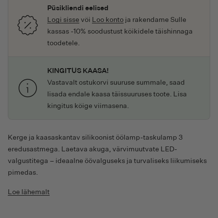
Püsikliendi eelised
Logi sisse
või
Loo konto
ja rakendame Sulle
kassas -10% soodustust kõikidele täishinnaga
toodetele.
KINGITUS KAASA!
Vastavalt ostukorvi suuruse summale, saad
lisada endale kaasa täissuuruses toote. Lisa
kingitus kõige viimasena.
Kerge ja kaasaskantav silikoonist öölamp-taskulamp 3
eredusastmega. Laetava akuga, värvimuutvate LED-
valgustitega – ideaalne öövalguseks ja turvaliseks liikumiseks
pimedas.
Loe lähemalt