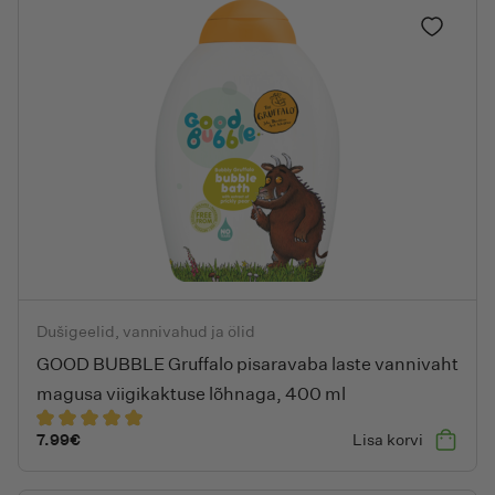
13.95€.
6.82€.
Lisa lem
GOOD BUBBLE Gruffalo pisaravaba laste vannivaht magusa viig
Dušigeelid, vannivahud ja õlid
GOOD BUBBLE Gruffalo pisaravaba laste vannivaht
magusa viigikaktuse lõhnaga, 400 ml
7.99
€
Lisa korvi