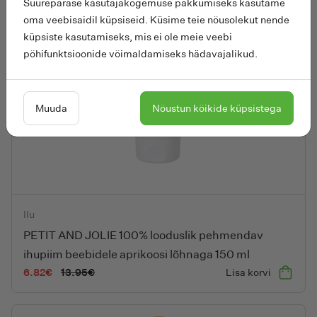
Suurepärase kasutajakogemuse pakkumiseks kasutame
Allahindlus!
oma veebisaidil küpsiseid. Küsime teie nõusolekut nende
Lisa lem
küpsiste kasutamiseks, mis ei ole meie veebi
põhifunktsioonide võimaldamiseks hädavajalikud.
Muuda
Nõustun kõikide küpsistega
PETIT AND JOLIE 100% looduslik pehmendav ihupiim beebidele
Ilu
PETIT AND JOLIE 100% looduslik pehmendav
ihupiim beebidele aprikoosi lõhnaga 150 ml
6.82
€
13.95
€
Lisa korvi
Algne
Current
hind
price
oli:
is: