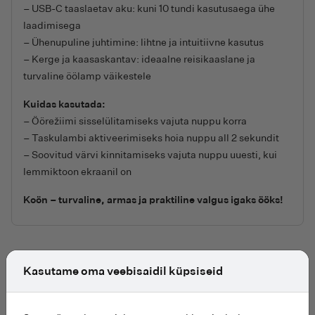
– USB-C taaslaetav aku: kuni 10 tundi kasutusaega ühe
laadimisega
– Ühenupuline juhtimine: lihtne ja intuitiivne kasutus
– Kerge ja kaasaskantav: ideaalne reisikaaslane ja
turvaline öölamp väikestele
Kuidas kasutada:
– Öörežiimi sisselülitamiseks vajuta nuppu korra
– Taskulambi aktiveerimiseks hoia nuppu all 2 sekundit
– Soovitud värvi kinnitamiseks vajuta nuppu uuesti, kui
lemmiktoon ekraanil on
Koön – turvaline, armas ja praktiline valgus igaks ööks!
Kasutame oma veebisaidil küpsiseid
Seotud tooted