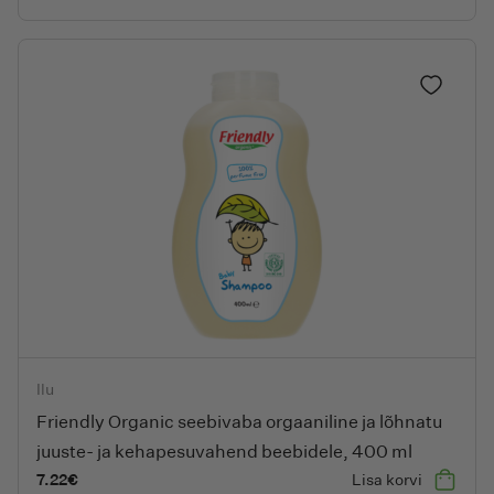
Lisa lem
Friendly Organic seebivaba orgaaniline ja lõhnatu juuste- ja 
Ilu
Friendly Organic seebivaba orgaaniline ja lõhnatu
juuste- ja kehapesuvahend beebidele, 400 ml
7.22
€
Lisa korvi