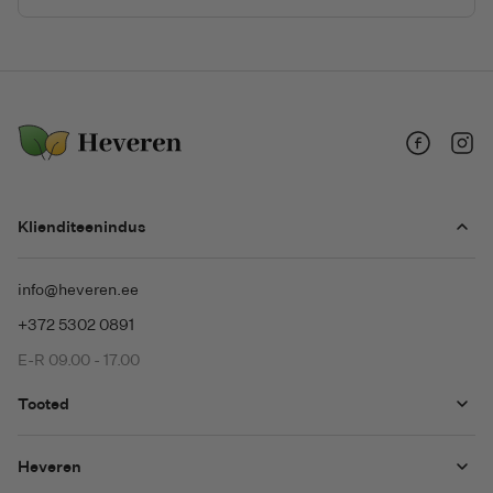
Facebook
Insta
Klienditeenindus
info@heveren.ee
+372 5302 0891
E-R 09.00 - 17.00
Tooted
Heveren