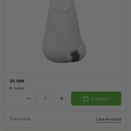
Toit
Kingiideed
Mõjuisik soovitab
Brändid
35.56
€
OUTLET
Laos
Lisa korvi
BBLÜV Koön 3-astmeline silikoon öölamp ja taskulamp 
0
arvustust
Lisa arvustus