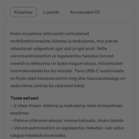
Kirjeldus
Lisainfo
Arvustused (0)
Koön on pehme silikoonist valmistatud
multifunktsionaalne öölamp ja taskulamp, mis pakub
rahustavat valgustust igal ajal ja igal pool. Selle
värvimuutmisrežiim ja reguleeritav heledus loovad
meeldiva õhkkonna nii laste magamistoas, hilisõhtustel
toitmiskordadel kui ka reisidel. Tänu USB-C laadimisele
on Koön alati kasutusvalmis ning ühe nupuvajutusega on
seda lihtne juhtida ka väikestel kätel.
Toote eelised:
– 2-ühes disain: öölamp ja taskulamp ühes kompaktses
seadmes
– Pehme silikoonmaterjal: mõnus katsuda, ohutu lastele
– Värvimuutmisrežiim ja reguleeritav heledus: vali sobiv
valgus meeleolu loomiseks