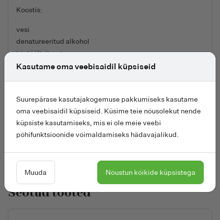
Koostis:
vesi
denatureeritud alkohol
trietüültsitraat
glütseriin
Kasutame oma veebisaidil küpsiseid
naatriumlevuliinaat
naatriumkaproüül/lauroüüllaktaat
Suurepärase kasutajakogemuse pakkumiseks kasutame
piimhape
oma veebisaidil küpsiseid. Küsime teie nõusolekut nende
naatriumanisaat
küpsiste kasutamiseks, mis ei ole meie veebi
Morinda Citrifolia Callus Culture Lysate
põhifunktsioonide võimaldamiseks hädavajalikud.
sidrunhape
Muuda
Nõustun kõikide küpsistega
Seotud tooted