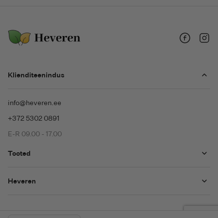
Facebook
Insta
Klienditeenindus
info@heveren.ee
+372 5302 0891
E-R 09.00 - 17.00
Tooted
Heveren