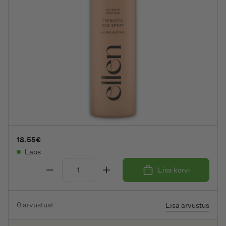
Toit
Kingiideed
Mõjuisik soovitab
Brändid
18.55
€
OUTLET
Laos
Lisa korvi
ELLEN prebiootikumidega värskendav spreideodorant in
0
arvustust
Lisa arvustus