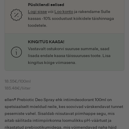
Püsikliendi eelised
Logi sisse
või
Loo konto
ja rakendame Sulle
kassas -10% soodustust kõikidele täishinnaga
toodetele.
KINGITUS KAASA!
Vastavalt ostukorvi suuruse summale, saad
lisada endale kaasa täissuuruses toote. Lisa
kingitus kõige viimasena.
18.55
€
/100ml
185.48
€
/liiter
ellen® Prebiotic Deo Spray ehk intiimdeodorant 100ml on
spetsiaalselt mõeldud neile, kes soovivad värskendavat tunnet
pesemiste vahel. Sisaldab niisutavat piimhappe segu, mis
aitab säilitada intiimpiirkonna loomulikku pH-väärtust ja
rikastatud prebiootikumidega, mis võimendavad naha häid