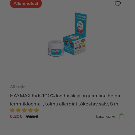
Allahindlus!
Lisa lem
HAYMAX Kids 100% looduslik ja orgaaniline heina, lemmiklooma-,
Allergia
HAYMAX Kids 100% looduslik ja orgaaniline heina,
lemmiklooma-, tolmu allergiat tõkestav salv, 5 ml
6.20
€
9.25
€
Lisa korvi
Algne
Current
hind
price
oli:
is: