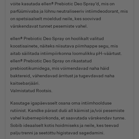
võite kasutada ellen® Prebiotic Deo Spray’d, mis on
parfüümivaba ja lõhnu neutraliseeriv intiimdeodorant, mis
on spetsiaalselt mõeldud neile, kes soovivad
värskendavat tunnet pesemiste vahel.
ellen® Prebiotic Deo Spray on hoolikalt valitud
koostisainete, näiteks niisutava piimhappe segu, mis
aitab säilitada intiimpiirkonna loomulikku pH-väärtust.
ellen® Prebiotic Deo Spray on rikastatud
prebiootikumidega, mis võimendavad naha häid
baktereid, vähendavad ärritust ja tugevdavad naha
kaitsebarjääri.
Valmistatud Rootsis.
Kasutage igapäevaselt osana oma intiimhoolduse
rutiinist. Kandke pärast duši all käimist ja/või pesemiste
vahel kubemepiirkonda, et saavutada värskendav tunne.
Sobib ideaalselt kotis hoidmiseks ja neile, kes teevad
palju trenni ja seetõttu higistavad sagedamini.