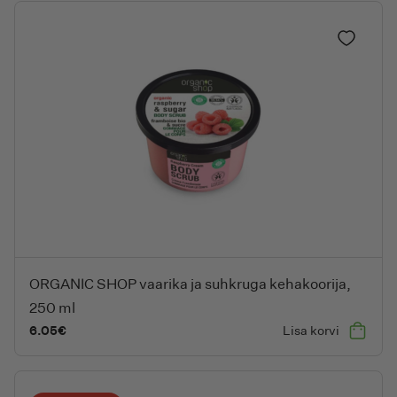
Lisa lem
ORGANIC SHOP vaarika ja suhkruga kehakoorija, 250 ml
ORGANIC SHOP vaarika ja suhkruga kehakoorija,
250 ml
6.05
€
Lisa korvi