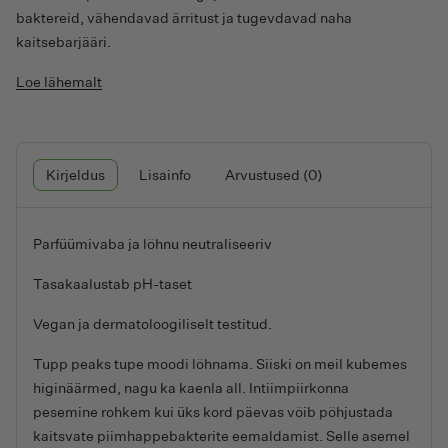
baktereid, vähendavad ärritust ja tugevdavad naha
kaitsebarjääri.
Loe lähemalt
Kirjeldus
Lisainfo
Arvustused (0)
Parfüümivaba ja lõhnu neutraliseeriv
Tasakaalustab pH-taset
Vegan ja dermatoloogiliselt testitud.
Tupp peaks tupe moodi lõhnama. Siiski on meil kubemes
higinäärmed, nagu ka kaenla all. Intiimpiirkonna
pesemine rohkem kui üks kord päevas võib põhjustada
kaitsvate piimhappebakterite eemaldamist. Selle asemel