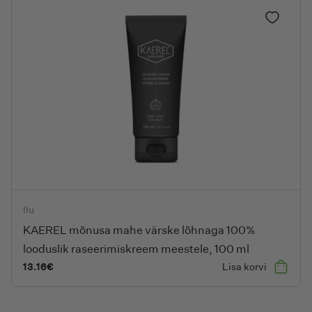
9.25€.
6.20€.
Lisa lem
KAEREL mõnusa mahe värske lõhnaga 100% looduslik raseerim
Ilu
KAEREL mõnusa mahe värske lõhnaga 100%
looduslik raseerimiskreem meestele, 100 ml
13.16
€
Lisa korvi