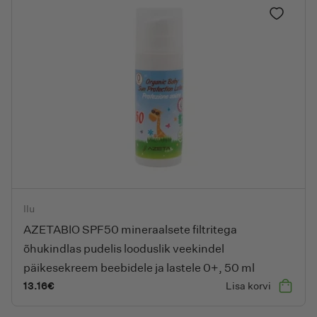
Lisa lem
AZETABIO SPF50 mineraalsete filtritega õhukindlas pudelis loo
Ilu
AZETABIO SPF50 mineraalsete filtritega
õhukindlas pudelis looduslik veekindel
päikesekreem beebidele ja lastele 0+, 50 ml
13.16
€
Lisa korvi